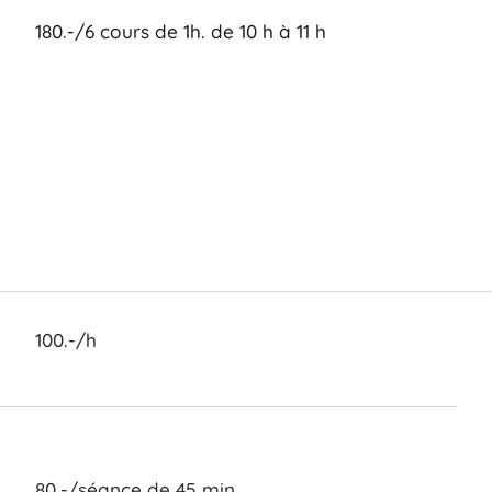
180.-/6 cours de 1h. de 10 h à 11 h
100.-/h
80.-/séance de 45 min