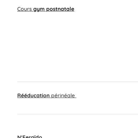
Cours
gym postnatale
Rééducation
périnéale
N'Feraïdo